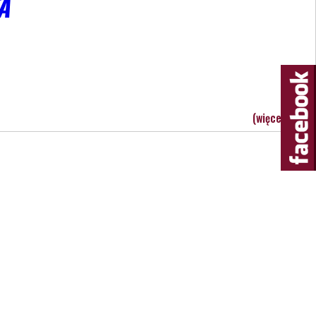
A
(więcej…)