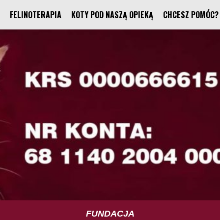
FELINOTERAPIA
KOTY POD NASZĄ OPIEKĄ
CHCESZ POMÓC?
TUS TRENING UMIEJĘTNOŚCI SPOŁECZNYCH
SPECJALISTYCZNE KURSY
FELINOTERAPIA
FUNDACJA