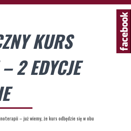
CZNY KURS
 – 2 EDYCJE
IE
oterapii – już wiemy, że kurs odbędzie się w obu